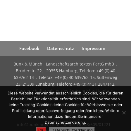
Facebook
Datenschutz
Impressum
Bunk & Münch Landschaftsarchitekten PartG mbB ,
Brüderstr. 22, 20355 Hamburg, Telefon: +49 (0) 40
639762-14 , Telefax: +49 (0) 40 639762-15, Sültenweg
23, 21339 Lüneburg, Telefon: +49 (0) 4131 2847112,
Partnerschaftsregister des Amtsgerichts Hamburg
Diese Website verwendet ausschließlich Cookies, die für deren
Nr. 1131 Partnerschaft nach dem PartGG,
Betrieb und Funktionalität erforderlich sind. Wir verwenden
Gesellschaftsverzeichnis (GV-Nr. 183) der
keine Tracking-Cookies, keine Cookies für Werbezwecke oder
Profilbildung oder Nachverfolgung oder ähnliches. Weitere
Hamburgischen Architektenkammer, Internet:
Informationen dazu finden Sie in unserer
www.bunkmuench.de, E-Mail:
Datenschutzerklärung.
info@bunkmuench.de, Steuer-Nr. 48/609/01221
OK
Datenschutzerklärung