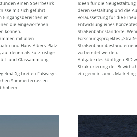
stunden einen Sperrbezirk
Ideen für die Neugestaltung
isse mit sich geführt
deren Gestaltung und die A
den Eingangsbereichen er
Voraussetzung für die Erne
denen die eingeworfenen
Entwicklung eines Konzeptes 
en können.
Straßenbahnstandorte. Wenn
ammen mit allen
Forschungsprojektes „Straß
rbahn und Hans-Albers-Platz
Straßenbaumbestand erneuer
 auf denen als kurzfristige
vorbereitet werden.
Müll- und Glassammlung
Aufgabe des künftigen BID w
Strukturierung der Bewirtsc
regelmäßig breiten Fußwege,
ein gemeinsames Marketing-
eichen Sommerterrassen
it hohem