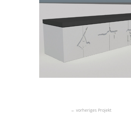
←
vorheriges Projekt