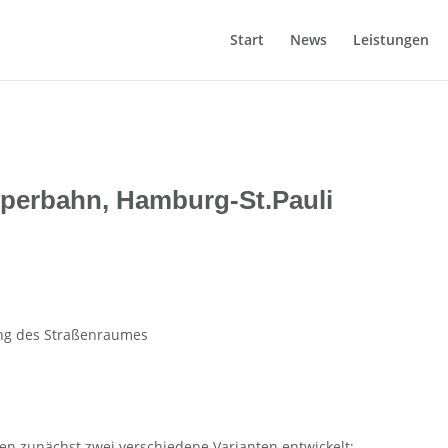
Start
News
Leistungen
perbahn, Hamburg-St.Pauli
ng des Straßenraumes
n zunächst zwei verschiedene Varianten entwickelt: