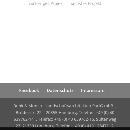
←
vorheriges Projekt
nächstes Projekt
→
Facebook
Datenschutz
Impressum
Bunk & Münch Landschaftsarchitekten PartG mbB ,
Brüderstr. 22, 20355 Hamburg, Telefon: +49 (0) 40
639762-14 , Telefax: +49 (0) 40 639762-15, Sültenweg
23, 21339 Lüneburg, Telefon: +49 (0) 4131 2847112,