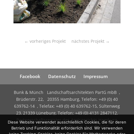
←
vorheriges Projekt
nächstes Projekt
→
Facebook
Datenschutz
Impressum
Bunk & Münch Landschaftsarchitekten PartG mbB ,
Brüderstr. 22, 20355 Hamburg, Telefon: +49 (0) 40
639762-14 , Telefax: +49 (0) 40 639762-15, Sültenweg
23, 21339 Lüneburg, Telefon: +49 (0) 4131 2847112,
Partnerschaftsregister des Amtsgerichts Hamburg
Diese Website verwendet ausschließlich Cookies, die für deren
Nr. 1131 Partnerschaft nach dem PartGG,
Betrieb und Funktionalität erforderlich sind. Wir verwenden
Gesellschaftsverzeichnis (GV-Nr. 183) der